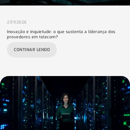
27/7/2026
Inovação e inquietude: o que sustenta a liderança dos
provedores em telecom?
:
CONTINAR LENDO
INOVAÇÃO
E
INQUIETUDE:
O
QUE
SUSTENTA
A
LIDERANÇA
DOS
PROVEDORES
EM
TELECOM?