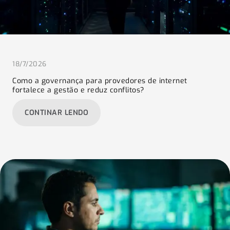
18/7/2026
Como a governança para provedores de internet
fortalece a gestão e reduz conflitos?
:
CONTINAR LENDO
COMO
A
GOVERNANÇA
PARA
PROVEDORES
DE
INTERNET
FORTALECE
A
GESTÃO